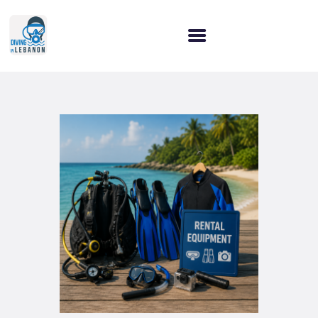
HOME
WHY CHOOSE US?
OUR SERVICES
OUR COURSES
LET’S CONNECT!
BLOG