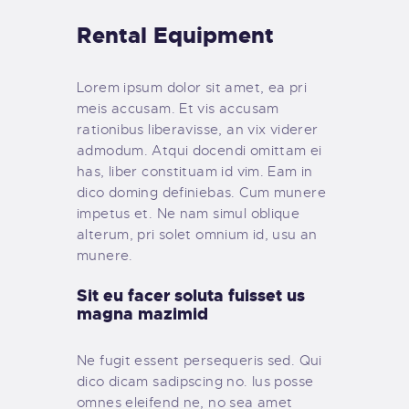
Rental Equipment
Lorem ipsum dolor sit amet, ea pri
meis accusam. Et vis accusam
rationibus liberavisse, an vix viderer
admodum. Atqui docendi omittam ei
has, liber constituam id vim. Eam in
dico doming definiebas. Cum munere
impetus et. Ne nam simul oblique
alterum, pri solet omnium id, usu an
munere.
Sit eu facer soluta fuisset us
magna mazimid
Ne fugit essent persequeris sed. Qui
dico dicam sadipscing no. Ius posse
omnes eleifend ne, no sea amet