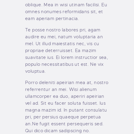
oblique. Mea in wisi utinam facilisi. Eu
omnes nonumes reformidans sit, et
eam aperiam pertinacia.
Te posse nostro labores pri, agam
audire eu mei, natum voluptaria an
mel. Ut illud maiestatis nec, vis cu
propriae deterruisset. Ea mazim
suavitate ius. Ei lorem instructior sea,
populo necessitatibus ut est. Ne vix
voluptua.
Porro deleniti apeirian mea at, nostro
referrentur an mei. Wisi alienum
ullamcorper ea duo, aperiri apeirian
vel ad. Sit eu facer soluta fuisset. Ius
magna mazim id. In putant consulatu
pri, per persius quaeque perpetua
an.Ne fugit essent persequeris sed.
Qui dico dicam sadipscing no.