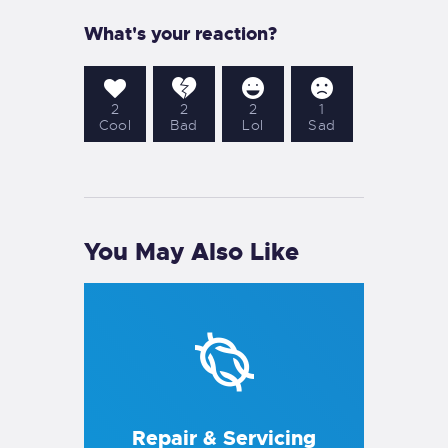
What's your reaction?
2
2
2
1
Cool
Bad
Lol
Sad
You May Also Like
Repair & Servicing